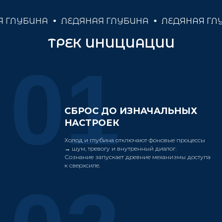
БИНА
ЛЕДЯНАЯ ГЛУБИНА
ЛЕДЯНАЯ ГЛУБИНА
ТРЕК ИНИЦИАЦИИ
01
СБРОС ДО ИЗНАЧАЛЬНЫХ
НАСТРОЕК
Холод и глубина отключают фоновые процессы
→ шум, тревогу и внутренный диалог.
Сознание запускает древние механизмы доступа
к сверхсиле.