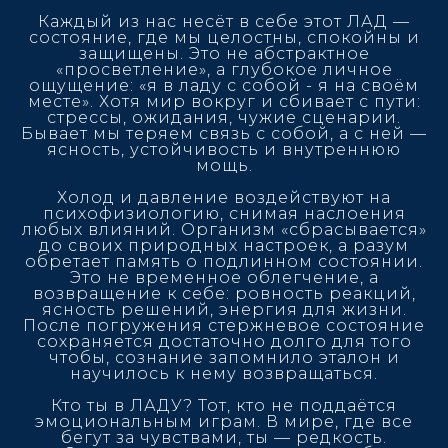
Каждый из нас несёт в себе этот ЛАД —
состояние, где мы целостны, спокойны и
защищены. Это не абстрактное
«просветление», а глубокое личное
ощущение: «я в ладу с собой - я на своём
месте». Хотя мир вокруг и сбивает с пути:
стрессы, ожидания, чужие сценарии.
Бывает мы теряем связь с собой, а с ней —
ясность, устойчивость и внутреннюю
мощь.
Холод и давление воздействуют на
психофизиологию, снимая наслоения
любых влияний. Организм «сбрасывается»
до своих природных настроек, а разум
обретает память о подлинном состоянии.
Это не временное облегчение, а
возвращение к себе: ровность реакций,
ясность решений, энергия для жизни.
После погружения стержневое состояние
сохраняется достаточно долго для того
чтобы, сознание запомнило эталон и
научилось к нему возвращаться.
Кто ты в ЛАДУ? Тот, кто не поддаётся
эмоциональным играм. В мире, где все
бегут за чувствами, ты — редкость.